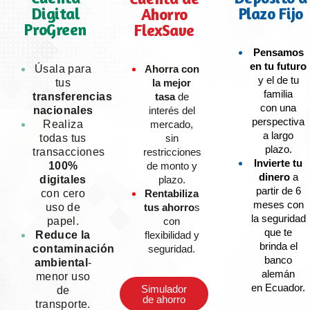
Digital
Plazo Fijo
Ahorro
ProGreen
FlexSave
Pensamos
en tu futuro
Úsala para
Ahorra con
y el de tu
tus
la mejor
familia
transferencias
tasa
de
con una
nacionales
interés del
perspectiva
Realiza
mercado,
a largo
todas tus
sin
plazo.
transacciones
restricciones
Invierte tu
100%
de monto y
dinero
a
digitales
plazo.
partir de 6
con cero
Rentabiliza
meses con
uso de
tus ahorro
s
la seguridad
papel.
con
que te
Reduce la
flexibilidad y
brinda el
contaminación
seguridad.
banco
ambiental
-
alemán
menor uso
en Ecuador.
Simulador
de
de ahorro
transporte.