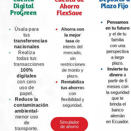
Digital
Plazo Fijo
Ahorro
ProGreen
FlexSave
Pensamos
en tu futuro
Úsala para
Ahorra con
y el de tu
tus
la mejor
familia
transferencias
tasa
de
con una
nacionales
interés del
perspectiva
Realiza
mercado,
a largo
todas tus
sin
plazo.
transacciones
restricciones
Invierte tu
100%
de monto y
dinero
a
digitales
plazo.
partir de 6
con cero
Rentabiliza
meses con
uso de
tus ahorro
s
la seguridad
papel.
con
que te
Reduce la
flexibilidad y
brinda el
contaminación
seguridad.
banco
ambiental
-
alemán
menor uso
en Ecuador.
Simulador
de
de ahorro
transporte.